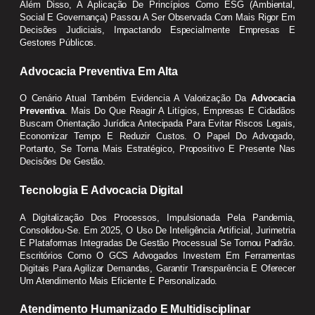
Além Disso, A Aplicação De Princípios Como ESG (ambiental,
Social E Governança) Passou A Ser Observada Com Mais Rigor Em
Decisões Judiciais, Impactando Especialmente Empresas E
Gestores Públicos.
Advocacia Preventiva Em Alta
O Cenário Atual Também Evidencia A Valorização Da
Advocacia
Preventiva
. Mais Do Que Reagir A Litígios, Empresas E Cidadãos
Buscam Orientação Jurídica Antecipada Para Evitar Riscos Legais,
Economizar Tempo E Reduzir Custos. O Papel Do Advogado,
Portanto, Se Torna Mais Estratégico, Propositivo E Presente Nas
Decisões De Gestão.
Tecnologia E Advocacia Digital
A Digitalização Dos Processos, Impulsionada Pela Pandemia,
Consolidou-Se. Em 2025, O Uso De Inteligência Artificial, Jurimetria
E Plataformas Integradas De Gestão Processual Se Tornou Padrão.
Escritórios Como O GCS Advogados Investem Em Ferramentas
Digitais Para Agilizar Demandas, Garantir Transparência E Oferecer
Um Atendimento Mais Eficiente E Personalizado.
Atendimento Humanizado E Multidisciplinar